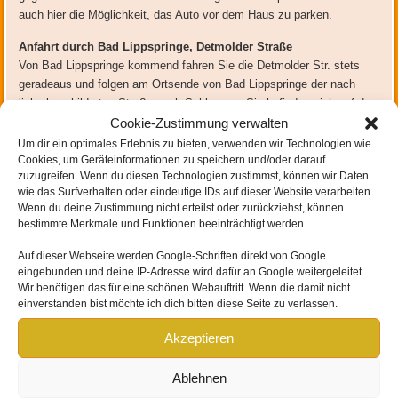
auch hier die Möglichkeit, das Auto vor dem Haus zu parken.
Anfahrt durch Bad Lippspringe, Detmolder Straße
Von Bad Lippspringe kommend fahren Sie die Detmolder Str. stets
geradeaus und folgen am Ortsende von Bad Lippspringe der nach
links beschilderten Straße nach Schlangen. Sie befinden sich auf der
„Paderborner Straße“ in Schlangen. Am ersten Kreisverkehr fahren
Cookie-Zustimmung verwalten
Sie links in die „Schützenstraße“. Nach einigen hundert Metern folgt
Um dir ein optimales Erlebnis zu bieten, verwenden wir Technologien wie
ein Zebrastreifen mit einer Verengung der Straße. Danach finden Sie
Cookies, um Geräteinformationen zu speichern und/oder darauf
zuzugreifen. Wenn du diesen Technologien zustimmst, können wir Daten
den „Föhrenweg“ in der zweiten Straße rechts.
wie das Surfverhalten oder eindeutige IDs auf dieser Website verarbeiten.
Wenn du deine Zustimmung nicht erteilst oder zurückziehst, können
Bei Einzelstunden besteht die Möglichkeit, vor dem Haus zu parken.
bestimmte Merkmale und Funktionen beeinträchtigt werden.
Gruppenteilnehmer parken bitte auf dem öffentlichen Parkplatz
gegenüber der Einfahrt zum Föhrenweg. Nach Absprache besteht
Auf dieser Webseite werden
Google-Schriften direkt von Google
auch hier die Möglichkeit, das Auto vor dem Haus zu parken.
eingebunden und
deine IP-Adresse wird dafür an Google weitergeleitet
.
Wir benötigen das für eine schönen Webauftritt. Wenn die damit nicht
Anfahrt mit dem Bus
aus Paderborn, Linien R50 und R51
einverstanden bist möchte ich dich bitten diese Seite zu verlassen.
Der Bushaltestelle „Zur Erholung“ in Schlangen folgt die Haltestelle
„Wagenhalle“, an der Sie bitte aussteigen. Dort gehen Sie etwa 20 m
Akzeptieren
in die Richtung zurück, aus welcher der Bus gekommen ist und
biegen im Kreisverkehr rechts in die „Schützenstraße“ ein. Nach
Ablehnen
einigen hundert Metern folgt ein Zebrastreifen mit einer Verengung der