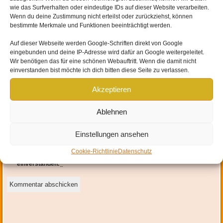
wie das Surfverhalten oder eindeutige IDs auf dieser Website verarbeiten.
Wenn du deine Zustimmung nicht erteilst oder zurückziehst, können
bestimmte Merkmale und Funktionen beeinträchtigt werden.
Auf dieser Webseite werden
Google-Schriften direkt von Google
eingebunden und
deine IP-Adresse wird dafür an Google weitergeleitet
.
Wir benötigen das für eine schönen Webauftritt. Wenn die damit nicht
Name
*
einverstanden bist möchte ich dich bitten diese Seite zu verlassen.
Akzeptieren
E-Mail-Adresse
*
Ablehnen
Website
Einstellungen ansehen
Mit der Nutzung dieses Formulars erklärst du dich mit der
Cookie-Richtlinie
Datenschutz
Speicherung und Verarbeitung deiner Daten durch diese Website
einverstanden.
*