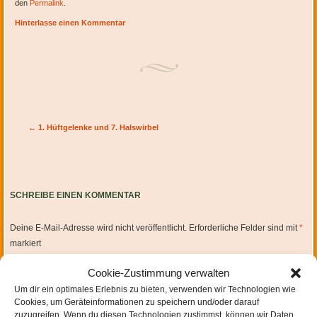
den
Permalink
.
Hinterlasse einen Kommentar
Artikel-Navigation
←
1. Hüftgelenke und 7. Halswirbel
SCHREIBE EINEN KOMMENTAR
Deine E-Mail-Adresse wird nicht veröffentlicht.
Erforderliche Felder sind mit
*
markiert
Cookie-Zustimmung verwalten
Um dir ein optimales Erlebnis zu bieten, verwenden wir Technologien wie
Cookies, um Geräteinformationen zu speichern und/oder darauf
zuzugreifen. Wenn du diesen Technologien zustimmst, können wir Daten