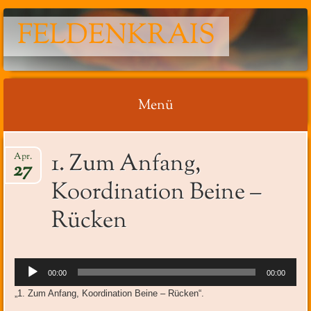
FELDENKRAIS
Menü
Springe
1. Zum Anfang,
Apr.
zum
27
Inhalt
Koordination Beine –
Rücken
Audio-
00:00
00:00
Player
„1. Zum Anfang, Koordination Beine – Rücken“.