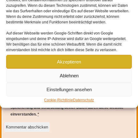
Cookies, um Geräteinformationen zu speichern und/oder darauf
zuzugreifen. Wenn du diesen Technologien zustimmst, können wir Daten
wie das Surfverhalten oder eindeutige IDs auf dieser Website verarbeiten.
Wenn du deine Zustimmung nicht erteilst oder zurückziehst, können
bestimmte Merkmale und Funktionen beeinträchtigt werden.
Auf dieser Webseite werden
Google-Schriften direkt von Google
eingebunden und
deine IP-Adresse wird dafür an Google weitergeleitet
.
Wir benötigen das für eine schönen Webauftritt. Wenn die damit nicht
einverstanden bist möchte ich dich bitten diese Seite zu verlassen.
Name
*
Akzeptieren
E-Mail-Adresse
*
Ablehnen
Website
Einstellungen ansehen
Cookie-Richtlinie
Datenschutz
Mit der Nutzung dieses Formulars erklärst du dich mit der
Speicherung und Verarbeitung deiner Daten durch diese Website
einverstanden.
*