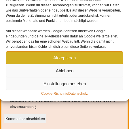
Cookies, um Geräteinformationen zu speichern und/oder darauf
zuzugreifen. Wenn du diesen Technologien zustimmst, können wir Daten
wie das Surfverhalten oder eindeutige IDs auf dieser Website verarbeiten.
Wenn du deine Zustimmung nicht erteilst oder zurückziehst, können
bestimmte Merkmale und Funktionen beeinträchtigt werden.
Auf dieser Webseite werden
Google-Schriften direkt von Google
eingebunden und
deine IP-Adresse wird dafür an Google weitergeleitet
.
Wir benötigen das für eine schönen Webauftritt. Wenn die damit nicht
einverstanden bist möchte ich dich bitten diese Seite zu verlassen.
Name
*
Akzeptieren
E-Mail-Adresse
*
Ablehnen
Website
Einstellungen ansehen
Cookie-Richtlinie
Datenschutz
Mit der Nutzung dieses Formulars erklärst du dich mit der
Speicherung und Verarbeitung deiner Daten durch diese Website
einverstanden.
*