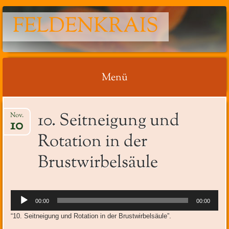
FELDENKRAIS
Menü
Springe
10. Seitneigung und
Nov.
zum
10
Inhalt
Rotation in der
Brustwirbelsäule
Audio-
00:00
00:00
Player
“10. Seitneigung und Rotation in der Brustwirbelsäule”.