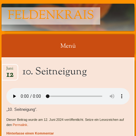
FELDENKRAIS
Menü
Springe
10. Seitneigung
Juni
zum
12
Inhalt
„10. Seitneigung“.
Dieser Beitrag wurde am 12. Juni 2024 veröffentlicht. Setze ein Lesezeichen auf
den
Permalink
.
Hinterlasse einen Kommentar