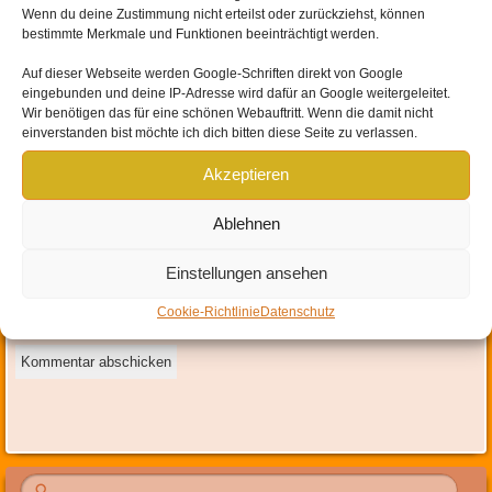
Wenn du deine Zustimmung nicht erteilst oder zurückziehst, können
bestimmte Merkmale und Funktionen beeinträchtigt werden.
Auf dieser Webseite werden
Google-Schriften direkt von Google
eingebunden und
deine IP-Adresse wird dafür an Google weitergeleitet
.
Name
*
Wir benötigen das für eine schönen Webauftritt. Wenn die damit nicht
einverstanden bist möchte ich dich bitten diese Seite zu verlassen.
E-Mail-Adresse
*
Akzeptieren
Website
Ablehnen
Mit der Nutzung dieses Formulars erklärst du dich mit der
Einstellungen ansehen
Speicherung und Verarbeitung deiner Daten durch diese Website
Cookie-Richtlinie
Datenschutz
einverstanden.
*