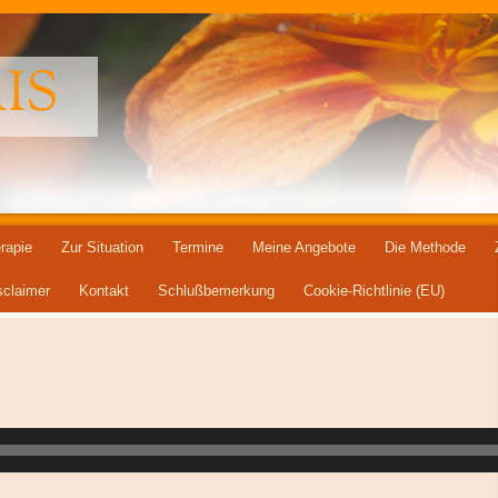
IS
rapie
Zur Situation
Termine
Meine Angebote
Die Methode
sclaimer
Kontakt
Schlußbemerkung
Cookie-Richtlinie (EU)