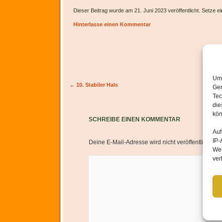
Dieser Beitrag wurde am 21. Juni 2023 veröffentlicht. Setze 
Hinterlasse einen Kommentar
Um 
Artikel-Navigation
←
10. Stabiler Hals
Ger
Tec
die
kön
SCHREIBE EINEN KOMMENTAR
Auf
IP-
Deine E-Mail-Adresse wird nicht veröffentlicht.
Er
Web
ver