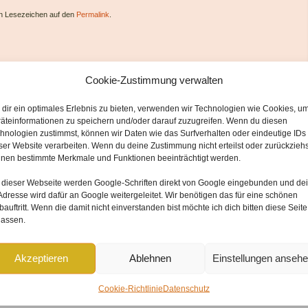
ein Lesezeichen auf den
Permalink
.
Cookie-Zustimmung verwalten
dir ein optimales Erlebnis zu bieten, verwenden wir Technologien wie Cookies, u
äteinformationen zu speichern und/oder darauf zuzugreifen. Wenn du diesen
hnologien zustimmst, können wir Daten wie das Surfverhalten oder eindeutige IDs
ser Website verarbeiten. Wenn du deine Zustimmung nicht erteilst oder zurückziehs
nen bestimmte Merkmale und Funktionen beeinträchtigt werden.
 dieser Webseite werden
Google-Schriften direkt von Google
eingebunden und
de
Adresse wird dafür an Google weitergeleitet
. Wir benötigen das für eine schönen
forderliche Felder sind mit
*
markiert
auftritt. Wenn die damit nicht einverstanden bist möchte ich dich bitten diese Seite
lassen.
Akzeptieren
Ablehnen
Einstellungen anseh
Cookie-Richtlinie
Datenschutz