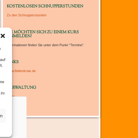
um
KOSTENLOSEN SCHNUPPERSTUNDEN
die
Zu den Schnupperstunden
Lautstärke
zu
regeln.
SIE MÖCHTEN SICH ZU EINEM KURS
ANMELDEN?
Informationen finden Sie unter dem Punkt “Termine”.
m
 auf
LINKS
t,
www.feldenkrais.de
ine
VERWALTUNG
 zu
Login
en