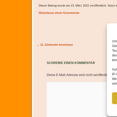
Dieser Beitrag wurde am 23. März 2022 veröffentlicht. Setze
Hinterlasse einen Kommentar
Um 
Artikel-Navigation
←
11. Gleitende Innenhaut
Ger
Tec
die
kön
SCHREIBE EINEN KOMMENTAR
Auf
IP-
Deine E-Mail-Adresse wird nicht veröffentlicht.
Er
Web
ver