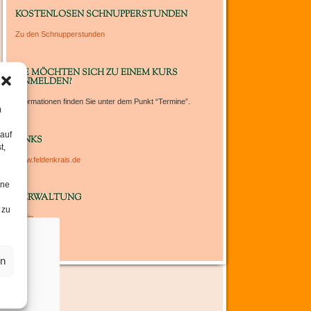
um
KOSTENLOSEN SCHNUPPERSTUNDEN
die
Zu den Schnupperstunden
Lautstärke
zu
regeln.
SIE MÖCHTEN SICH ZU EINEM KURS
ANMELDEN?
Informationen finden Sie unter dem Punkt “Termine”.
m
 auf
LINKS
t,
www.feldenkrais.de
ine
VERWALTUNG
 zu
Login
en