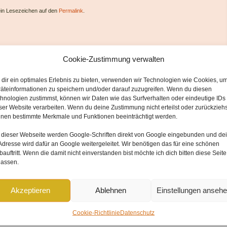
 ein Lesezeichen auf den
Permalink
.
Cookie-Zustimmung verwalten
dir ein optimales Erlebnis zu bieten, verwenden wir Technologien wie Cookies, u
äteinformationen zu speichern und/oder darauf zuzugreifen. Wenn du diesen
hnologien zustimmst, können wir Daten wie das Surfverhalten oder eindeutige IDs
ser Website verarbeiten. Wenn du deine Zustimmung nicht erteilst oder zurückziehs
nen bestimmte Merkmale und Funktionen beeinträchtigt werden.
 dieser Webseite werden
Google-Schriften direkt von Google
eingebunden und
de
Adresse wird dafür an Google weitergeleitet
. Wir benötigen das für eine schönen
forderliche Felder sind mit
*
markiert
auftritt. Wenn die damit nicht einverstanden bist möchte ich dich bitten diese Seite
lassen.
Akzeptieren
Ablehnen
Einstellungen anseh
Cookie-Richtlinie
Datenschutz