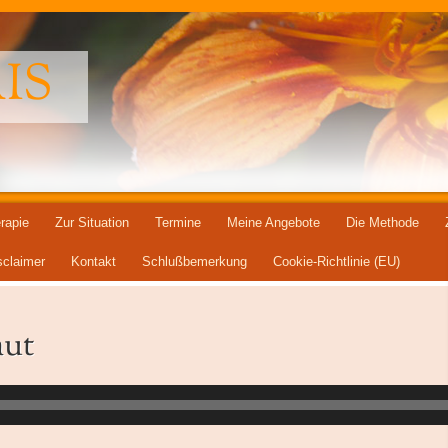
IS
rapie
Zur Situation
Termine
Meine Angebote
Die Methode
sclaimer
Kontakt
Schlußbemerkung
Cookie-Richtlinie (EU)
aut