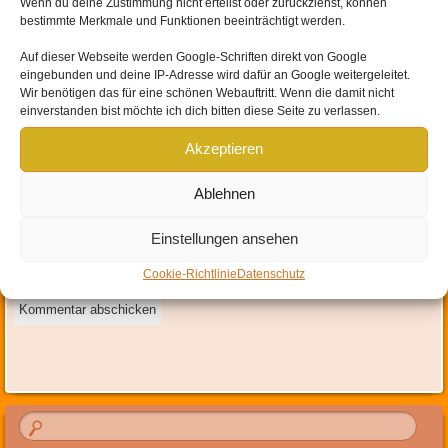
Wenn du deine Zustimmung nicht erteilst oder zurückziehst, können
bestimmte Merkmale und Funktionen beeinträchtigt werden.
Auf dieser Webseite werden
Google-Schriften direkt von Google
eingebunden und
deine IP-Adresse wird dafür an Google weitergeleitet
.
Name
*
Wir benötigen das für eine schönen Webauftritt. Wenn die damit nicht
einverstanden bist möchte ich dich bitten diese Seite zu verlassen.
E-Mail-Adresse
*
Akzeptieren
Website
Ablehnen
Mit der Nutzung dieses Formulars erklärst du dich mit der
Einstellungen ansehen
Speicherung und Verarbeitung deiner Daten durch diese Website
einverstanden.
*
Cookie-Richtlinie
Datenschutz