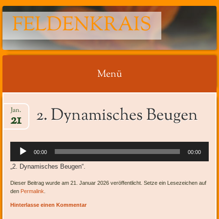
FELDENKRAIS
Menü
Springe
2. Dynamisches Beugen
Jan.
zum
21
Inhalt
Audio-
00:00
00:00
Player
„2. Dynamisches Beugen“.
Dieser Beitrag wurde am 21. Januar 2026 veröffentlicht. Setze ein Lesezeichen auf
den
Permalink
.
Hinterlasse einen Kommentar