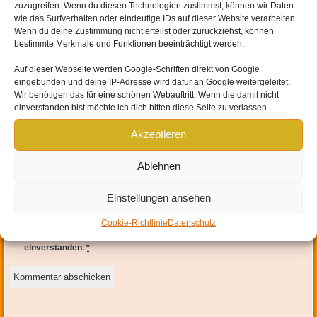
zuzugreifen. Wenn du diesen Technologien zustimmst, können wir Daten
wie das Surfverhalten oder eindeutige IDs auf dieser Website verarbeiten.
Wenn du deine Zustimmung nicht erteilst oder zurückziehst, können
bestimmte Merkmale und Funktionen beeinträchtigt werden.
Auf dieser Webseite werden
Google-Schriften direkt von Google
eingebunden und
deine IP-Adresse wird dafür an Google weitergeleitet
.
Wir benötigen das für eine schönen Webauftritt. Wenn die damit nicht
einverstanden bist möchte ich dich bitten diese Seite zu verlassen.
Name
*
Akzeptieren
E-Mail-Adresse
*
Ablehnen
Website
Einstellungen ansehen
Mit der Nutzung dieses Formulars erklärst du dich mit der
Cookie-Richtlinie
Datenschutz
Speicherung und Verarbeitung deiner Daten durch diese Website
einverstanden.
*