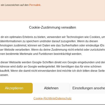
e ein Lesezeichen auf den
Permalink
.
Cookie-Zustimmung verwalten
dir ein optimales Erlebnis zu bieten, verwenden wir Technologien wie Cookies, u
äteinformationen zu speichern und/oder darauf zuzugreifen. Wenn du diesen
hnologien zustimmst, können wir Daten wie das Surfverhalten oder eindeutige IDs
ser Website verarbeiten. Wenn du deine Zustimmung nicht erteilst oder zurückziehs
nen bestimmte Merkmale und Funktionen beeinträchtigt werden.
 dieser Webseite werden
Google-Schriften direkt von Google
eingebunden und
de
Adresse wird dafür an Google weitergeleitet
. Wir benötigen das für eine schönen
forderliche Felder sind mit
*
markiert
auftritt. Wenn die damit nicht einverstanden bist möchte ich dich bitten diese Seite
lassen.
Akzeptieren
Ablehnen
Einstellungen anseh
Cookie-Richtlinie
Datenschutz