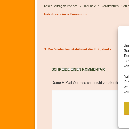
Dieser Beitrag wurde am 17. Januar 2021 veröffentlicht. Setz
Hinterlasse einen Kommentar
Um 
Artikel-Navigation
←
3. Das Wadenbeinstabilisiert die Fußgelenke
Ger
Tec
die
kön
SCHREIBE EINEN KOMMENTAR
Auf
IP-
Deine E-Mail-Adresse wird nicht veröffentlicht.
Er
Web
ver