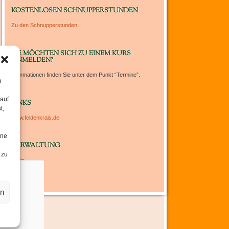
um
KOSTENLOSEN SCHNUPPERSTUNDEN
die
Zu den Schnupperstunden
Lautstärke
zu
regeln.
SIE MÖCHTEN SICH ZU EINEM KURS
ANMELDEN?
Informationen finden Sie unter dem Punkt “Termine”.
m
 auf
LINKS
t,
www.feldenkrais.de
ine
VERWALTUNG
 zu
Login
en