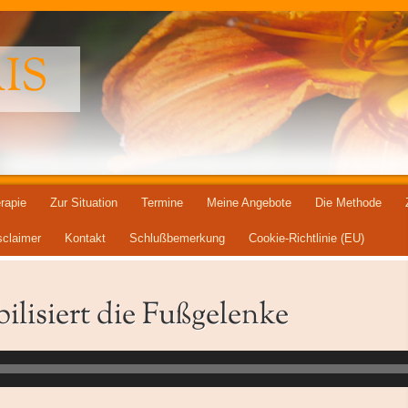
IS
rapie
Zur Situation
Termine
Meine Angebote
Die Methode
sclaimer
Kontakt
Schlußbemerkung
Cookie-Richtlinie (EU)
ilisiert die Fußgelenke