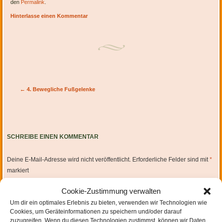
den
Permalink
.
Hinterlasse einen Kommentar
Artikel-Navigation
←
4. Bewegliche Fußgelenke
SCHREIBE EINEN KOMMENTAR
Deine E-Mail-Adresse wird nicht veröffentlicht.
Erforderliche Felder sind mit
*
markiert
Cookie-Zustimmung verwalten
Um dir ein optimales Erlebnis zu bieten, verwenden wir Technologien wie
Cookies, um Geräteinformationen zu speichern und/oder darauf
zuzugreifen. Wenn du diesen Technologien zustimmst, können wir Daten