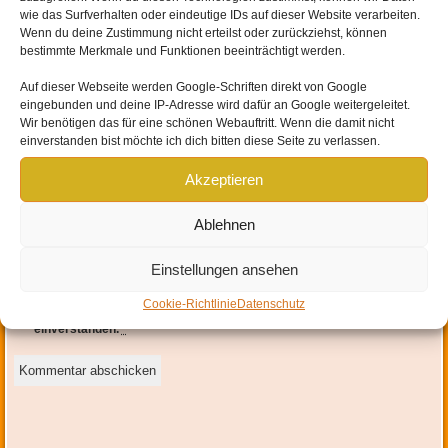
wie das Surfverhalten oder eindeutige IDs auf dieser Website verarbeiten.
Wenn du deine Zustimmung nicht erteilst oder zurückziehst, können
bestimmte Merkmale und Funktionen beeinträchtigt werden.
Auf dieser Webseite werden
Google-Schriften direkt von Google
eingebunden und
deine IP-Adresse wird dafür an Google weitergeleitet
.
Wir benötigen das für eine schönen Webauftritt. Wenn die damit nicht
Name
*
einverstanden bist möchte ich dich bitten diese Seite zu verlassen.
Akzeptieren
E-Mail-Adresse
*
Ablehnen
Website
Einstellungen ansehen
Mit der Nutzung dieses Formulars erklärst du dich mit der
Cookie-Richtlinie
Datenschutz
Speicherung und Verarbeitung deiner Daten durch diese Website
einverstanden.
*