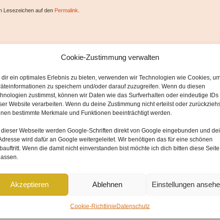
ein Lesezeichen auf den
Permalink
.
Cookie-Zustimmung verwalten
dir ein optimales Erlebnis zu bieten, verwenden wir Technologien wie Cookies, u
äteinformationen zu speichern und/oder darauf zuzugreifen. Wenn du diesen
hnologien zustimmst, können wir Daten wie das Surfverhalten oder eindeutige IDs
ser Website verarbeiten. Wenn du deine Zustimmung nicht erteilst oder zurückziehs
nen bestimmte Merkmale und Funktionen beeinträchtigt werden.
 dieser Webseite werden
Google-Schriften direkt von Google
eingebunden und
de
Adresse wird dafür an Google weitergeleitet
. Wir benötigen das für eine schönen
forderliche Felder sind mit
*
markiert
auftritt. Wenn die damit nicht einverstanden bist möchte ich dich bitten diese Seite
lassen.
Akzeptieren
Ablehnen
Einstellungen anseh
Cookie-Richtlinie
Datenschutz