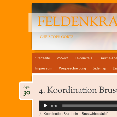
FELDENKRA
CHRISTOPH GÖRTZ
Springe
Startseite
Vorwort
Feldenkrais
Trauma-The
zum
Impressum
Wegbeschreibung
Sidemap
Di
Inhalt
4. Koordination Brus
Apr.
30
Audio-
00:00
Player
„4. Koordination Brustbein – Brustwirbelsäule“.