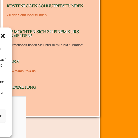
um
KOSTENLOSEN SCHNUPPERSTUNDEN
die
Zu den Schnupperstunden
Lautstärke
zu
regeln.
SIE MÖCHTEN SICH ZU EINEM KURS
ANMELDEN?
Informationen finden Sie unter dem Punkt “Termine”.
m
 auf
LINKS
t,
www.feldenkrais.de
ine
VERWALTUNG
 zu
Login
en