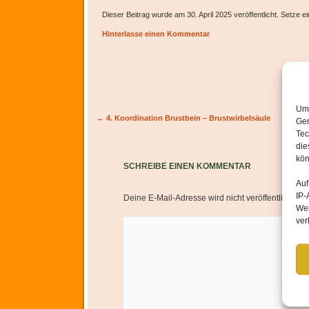
Dieser Beitrag wurde am 30. April 2025 veröffentlicht. Setze 
Hinterlasse einen Kommentar
Um 
Artikel-Navigation
←
4. Koordination Brustbein – Brustwirbelsäule
Ger
Tec
die
kön
SCHREIBE EINEN KOMMENTAR
Auf
IP-
Deine E-Mail-Adresse wird nicht veröffentlicht.
Er
Web
ver