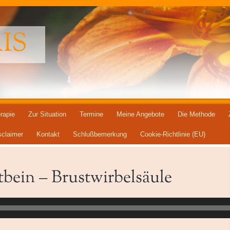
IS
rapie
Zur Situation
Termine
Meine Angebote
Die Methode
sclaimer
Kontakt
Schlußbemerkung
Cookie-Richtlinie (EU)
tbein – Brustwirbelsäule