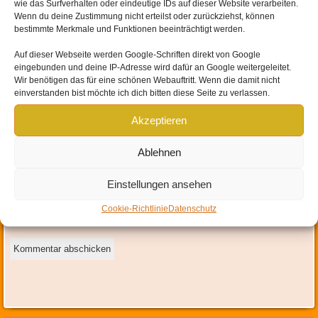
wie das Surfverhalten oder eindeutige IDs auf dieser Website verarbeiten.
Wenn du deine Zustimmung nicht erteilst oder zurückziehst, können
bestimmte Merkmale und Funktionen beeinträchtigt werden.
Auf dieser Webseite werden
Google-Schriften direkt von Google
eingebunden und
deine IP-Adresse wird dafür an Google weitergeleitet
.
Wir benötigen das für eine schönen Webauftritt. Wenn die damit nicht
Name
*
einverstanden bist möchte ich dich bitten diese Seite zu verlassen.
E-Mail-Adresse
*
Akzeptieren
Website
Ablehnen
Einstellungen ansehen
Mit der Nutzung dieses Formulars erklärst du dich mit der
Speicherung und Verarbeitung deiner Daten durch diese Website
Cookie-Richtlinie
Datenschutz
einverstanden.
*