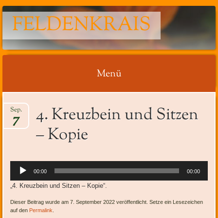
FELDENKRAIS
Menü
Springe
4. Kreuzbein und Sitzen
Sep.
zum
7
Inhalt
– Kopie
Audio-
00:00
00:00
Player
„4. Kreuzbein und Sitzen – Kopie“.
Dieser Beitrag wurde am 7. September 2022 veröffentlicht. Setze ein Lesezeichen
auf den
Permalink
.