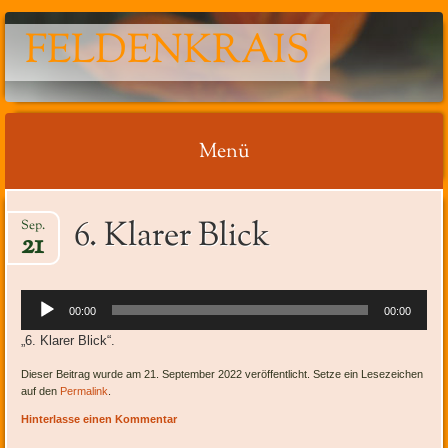
FELDENKRAIS
Menü
Springe
6. Klarer Blick
Sep.
zum
21
Inhalt
Audio-
00:00
00:00
Player
„6. Klarer Blick“.
Dieser Beitrag wurde am 21. September 2022 veröffentlicht. Setze ein Lesezeichen
auf den
Permalink
.
Hinterlasse einen Kommentar