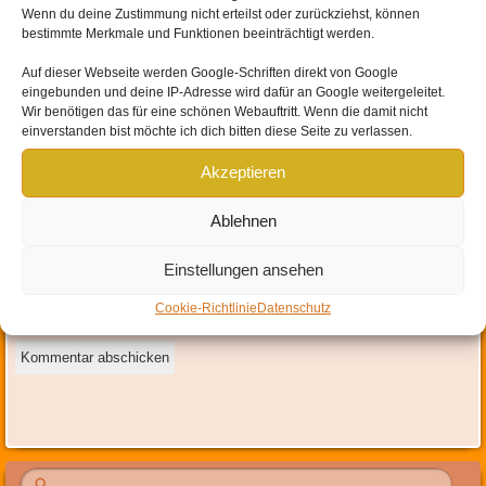
Wenn du deine Zustimmung nicht erteilst oder zurückziehst, können
bestimmte Merkmale und Funktionen beeinträchtigt werden.
Auf dieser Webseite werden
Google-Schriften direkt von Google
eingebunden und
deine IP-Adresse wird dafür an Google weitergeleitet
.
Name
*
Wir benötigen das für eine schönen Webauftritt. Wenn die damit nicht
einverstanden bist möchte ich dich bitten diese Seite zu verlassen.
E-Mail-Adresse
*
Akzeptieren
Website
Ablehnen
Mit der Nutzung dieses Formulars erklärst du dich mit der
Einstellungen ansehen
Speicherung und Verarbeitung deiner Daten durch diese Website
Cookie-Richtlinie
Datenschutz
einverstanden.
*