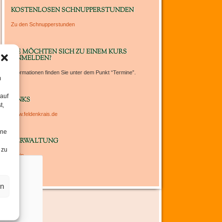
um
KOSTENLOSEN SCHNUPPERSTUNDEN
die
Zu den Schnupperstunden
Lautstärke
zu
regeln.
SIE MÖCHTEN SICH ZU EINEM KURS
ANMELDEN?
Informationen finden Sie unter dem Punkt “Termine”.
m
 auf
LINKS
t,
www.feldenkrais.de
ine
VERWALTUNG
 zu
Login
en