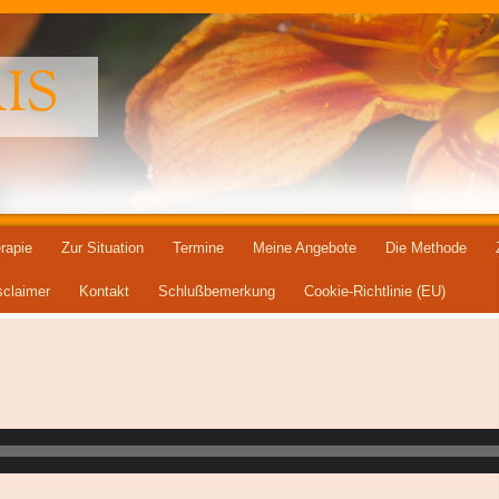
IS
rapie
Zur Situation
Termine
Meine Angebote
Die Methode
sclaimer
Kontakt
Schlußbemerkung
Cookie-Richtlinie (EU)