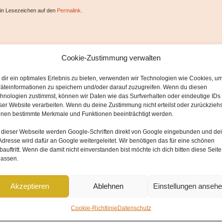
ein Lesezeichen auf den
Permalink
.
Cookie-Zustimmung verwalten
dir ein optimales Erlebnis zu bieten, verwenden wir Technologien wie Cookies, u
äteinformationen zu speichern und/oder darauf zuzugreifen. Wenn du diesen
hnologien zustimmst, können wir Daten wie das Surfverhalten oder eindeutige IDs
ser Website verarbeiten. Wenn du deine Zustimmung nicht erteilst oder zurückziehs
nen bestimmte Merkmale und Funktionen beeinträchtigt werden.
 dieser Webseite werden
Google-Schriften direkt von Google
eingebunden und
de
Adresse wird dafür an Google weitergeleitet
. Wir benötigen das für eine schönen
forderliche Felder sind mit
*
markiert
auftritt. Wenn die damit nicht einverstanden bist möchte ich dich bitten diese Seite
lassen.
Akzeptieren
Ablehnen
Einstellungen anseh
Cookie-Richtlinie
Datenschutz