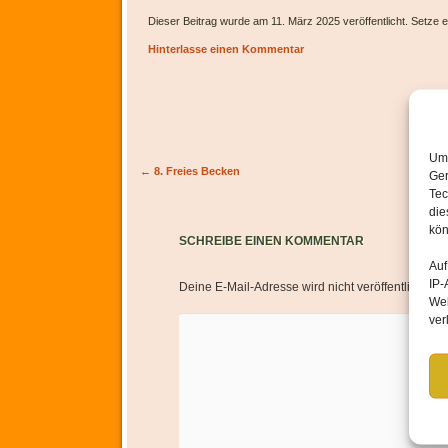
Dieser Beitrag wurde am 11. März 2025 veröffentlicht. Setze 
Hinterlasse einen Kommentar
Um 
Artikel-Navigation
←
8. Freies Becken
Ger
Tec
die
kön
SCHREIBE EINEN KOMMENTAR
Auf
IP-
Deine E-Mail-Adresse wird nicht veröffentlicht.
Er
Web
ver