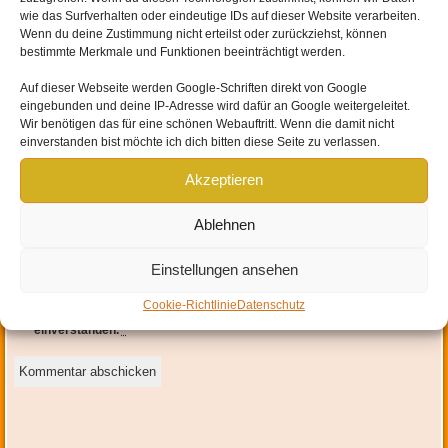
wie das Surfverhalten oder eindeutige IDs auf dieser Website verarbeiten.
Wenn du deine Zustimmung nicht erteilst oder zurückziehst, können
bestimmte Merkmale und Funktionen beeinträchtigt werden.
Auf dieser Webseite werden
Google-Schriften direkt von Google
eingebunden und
deine IP-Adresse wird dafür an Google weitergeleitet
.
Wir benötigen das für eine schönen Webauftritt. Wenn die damit nicht
Name
*
einverstanden bist möchte ich dich bitten diese Seite zu verlassen.
Akzeptieren
E-Mail-Adresse
*
Ablehnen
Website
Einstellungen ansehen
Mit der Nutzung dieses Formulars erklärst du dich mit der
Cookie-Richtlinie
Datenschutz
Speicherung und Verarbeitung deiner Daten durch diese Website
einverstanden.
*