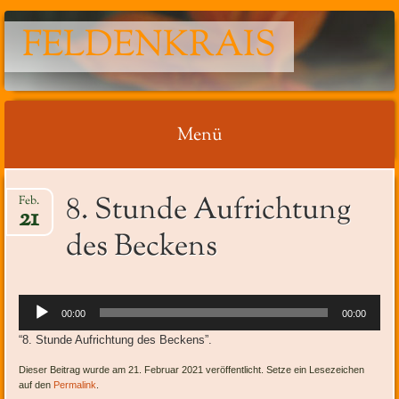
FELDENKRAIS
Menü
Springe
8. Stunde Aufrichtung
Feb.
zum
21
Inhalt
des Beckens
Audio-
00:00
00:00
Player
“8. Stunde Aufrichtung des Beckens”.
Dieser Beitrag wurde am 21. Februar 2021 veröffentlicht. Setze ein Lesezeichen
auf den
Permalink
.