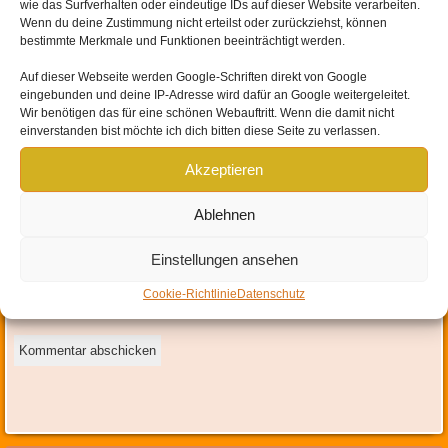
wie das Surfverhalten oder eindeutige IDs auf dieser Website verarbeiten.
Wenn du deine Zustimmung nicht erteilst oder zurückziehst, können
bestimmte Merkmale und Funktionen beeinträchtigt werden.
Auf dieser Webseite werden
Google-Schriften direkt von Google
eingebunden und
deine IP-Adresse wird dafür an Google weitergeleitet
.
Wir benötigen das für eine schönen Webauftritt. Wenn die damit nicht
Name
*
einverstanden bist möchte ich dich bitten diese Seite zu verlassen.
E-Mail-Adresse
*
Akzeptieren
Website
Ablehnen
Einstellungen ansehen
Mit der Nutzung dieses Formulars erklärst du dich mit der
Speicherung und Verarbeitung deiner Daten durch diese Website
Cookie-Richtlinie
Datenschutz
einverstanden.
*