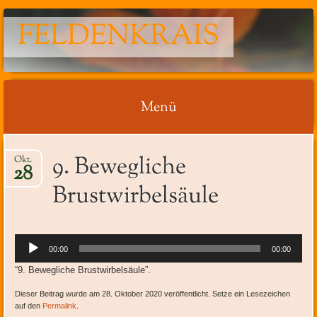
FELDENKRAIS
Menü
Springe
9. Bewegliche
Okt.
zum
28
Inhalt
Brustwirbelsäule
Audio-
00:00
00:00
Player
“9. Bewegliche Brustwirbelsäule”.
Dieser Beitrag wurde am 28. Oktober 2020 veröffentlicht. Setze ein Lesezeichen
auf den
Permalink
.