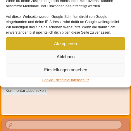
Wenn du deine Zustimmung nicht erteilst oder zurückziehst, können
bestimmte Merkmale und Funktionen beeinträchtigt werden.
Auf dieser Webseite werden
Google-Schriften direkt von Google
eingebunden und
deine IP-Adresse wird dafür an Google weitergeleitet
.
Name
*
Wir benötigen das für eine schönen Webauftritt. Wenn die damit nicht
einverstanden bist möchte ich dich bitten diese Seite zu verlassen.
E-Mail-Adresse
*
Akzeptieren
Website
Ablehnen
Mit der Nutzung dieses Formulars erklärst du dich mit der
Einstellungen ansehen
Speicherung und Verarbeitung deiner Daten durch diese Website
einverstanden.
*
Cookie-Richtlinie
Datenschutz