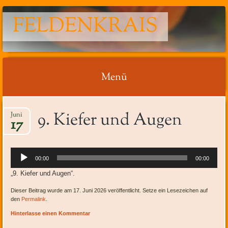
FELDENKRAIS
Menü
Springe
9. Kiefer und Augen
Juni
zum
17
Inhalt
Audio-
00:00
00:00
Player
„9. Kiefer und Augen“.
Dieser Beitrag wurde am 17. Juni 2026 veröffentlicht. Setze ein Lesezeichen auf
den
Permalink
.
Hinterlasse einen Kommentar