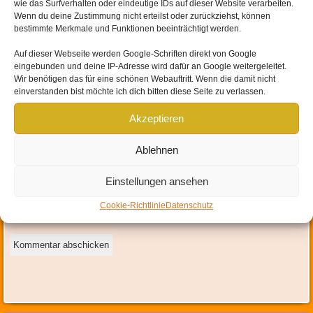
wie das Surfverhalten oder eindeutige IDs auf dieser Website verarbeiten.
Wenn du deine Zustimmung nicht erteilst oder zurückziehst, können
bestimmte Merkmale und Funktionen beeinträchtigt werden.
Auf dieser Webseite werden
Google-Schriften direkt von Google
eingebunden und
deine IP-Adresse wird dafür an Google weitergeleitet
.
Wir benötigen das für eine schönen Webauftritt. Wenn die damit nicht
Name
*
einverstanden bist möchte ich dich bitten diese Seite zu verlassen.
E-Mail-Adresse
*
Akzeptieren
Website
Ablehnen
Einstellungen ansehen
Mit der Nutzung dieses Formulars erklärst du dich mit der
Speicherung und Verarbeitung deiner Daten durch diese Website
Cookie-Richtlinie
Datenschutz
einverstanden.
*