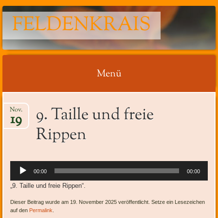
FELDENKRAIS
Menü
Springe
9. Taille und freie
Nov.
zum
19
Inhalt
Rippen
Audio-
00:00
00:00
Player
„9. Taille und freie Rippen“.
Dieser Beitrag wurde am 19. November 2025 veröffentlicht. Setze ein Lesezeichen
auf den
Permalink
.