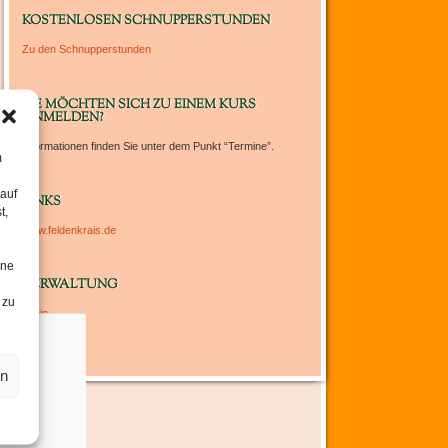
um
KOSTENLOSEN SCHNUPPERSTUNDEN
die
Zu den Schnupperstunden
Lautstärke
zu
regeln.
SIE MÖCHTEN SICH ZU EINEM KURS
ANMELDEN?
Informationen finden Sie unter dem Punkt “Termine”.
m
 auf
LINKS
t,
www.feldenkrais.de
ine
VERWALTUNG
 zu
Login
en