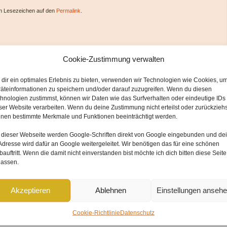
ein Lesezeichen auf den
Permalink
.
Cookie-Zustimmung verwalten
dir ein optimales Erlebnis zu bieten, verwenden wir Technologien wie Cookies, u
äteinformationen zu speichern und/oder darauf zuzugreifen. Wenn du diesen
hnologien zustimmst, können wir Daten wie das Surfverhalten oder eindeutige IDs
ser Website verarbeiten. Wenn du deine Zustimmung nicht erteilst oder zurückziehs
nen bestimmte Merkmale und Funktionen beeinträchtigt werden.
 dieser Webseite werden
Google-Schriften direkt von Google
eingebunden und
de
Adresse wird dafür an Google weitergeleitet
. Wir benötigen das für eine schönen
forderliche Felder sind mit
*
markiert
auftritt. Wenn die damit nicht einverstanden bist möchte ich dich bitten diese Seite
lassen.
Akzeptieren
Ablehnen
Einstellungen anseh
Cookie-Richtlinie
Datenschutz