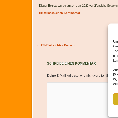
Dieser Beitrag wurde am 14. Juni 2020 veröffentlicht. Setze 
Hinterlasse einen Kommentar
Um 
Artikel-Navigation
←
ATM 14 Leichtes Bücken
Ger
Tec
die
kön
SCHREIBE EINEN KOMMENTAR
Auf
IP-
Deine E-Mail-Adresse wird nicht veröffentlicht.
Er
Web
ver