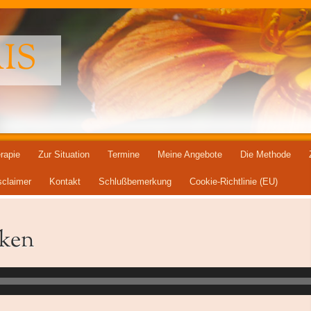
IS
rapie
Zur Situation
Termine
Meine Angebote
Die Methode
sclaimer
Kontakt
Schlußbemerkung
Cookie-Richtlinie (EU)
cken