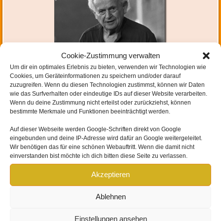
Cookie-Zustimmung verwalten
Um dir ein optimales Erlebnis zu bieten, verwenden wir Technologien wie
Hinterlasse einen Kommentar
oder ein Trackback:
Trackback URL
.
Cookies, um Geräteinformationen zu speichern und/oder darauf
zuzugreifen. Wenn du diesen Technologien zustimmst, können wir Daten
wie das Surfverhalten oder eindeutige IDs auf dieser Website verarbeiten.
Wenn du deine Zustimmung nicht erteilst oder zurückziehst, können
bestimmte Merkmale und Funktionen beeinträchtigt werden.
Auf dieser Webseite werden
Google-Schriften direkt von Google
eingebunden und
deine IP-Adresse wird dafür an Google weitergeleitet
.
Wir benötigen das für eine schönen Webauftritt. Wenn die damit nicht
einverstanden bist möchte ich dich bitten diese Seite zu verlassen.
SCHREIBE EINEN KOMMENTAR
Akzeptieren
Deine E-Mail-Adresse wird nicht veröffentlicht.
Erforderliche Felder sind mit
*
markiert
Ablehnen
Einstellungen ansehen