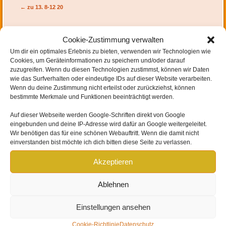
Artikel-Navigation
←
zu 13. 8-12 20
Cookie-Zustimmung verwalten
Um dir ein optimales Erlebnis zu bieten, verwenden wir Technologien wie
SCHREIBE EINEN KOMMENTAR
Cookies, um Geräteinformationen zu speichern und/oder darauf
zuzugreifen. Wenn du diesen Technologien zustimmst, können wir Daten
wie das Surfverhalten oder eindeutige IDs auf dieser Website verarbeiten.
Deine E-Mail-Adresse wird nicht veröffentlicht.
Erforderliche Felder sind mit
*
Wenn du deine Zustimmung nicht erteilst oder zurückziehst, können
markiert
bestimmte Merkmale und Funktionen beeinträchtigt werden.
Auf dieser Webseite werden
Google-Schriften direkt von Google
eingebunden und
deine IP-Adresse wird dafür an Google weitergeleitet
.
Wir benötigen das für eine schönen Webauftritt. Wenn die damit nicht
einverstanden bist möchte ich dich bitten diese Seite zu verlassen.
Akzeptieren
Ablehnen
Einstellungen ansehen
Name
*
Cookie-Richtlinie
Datenschutz