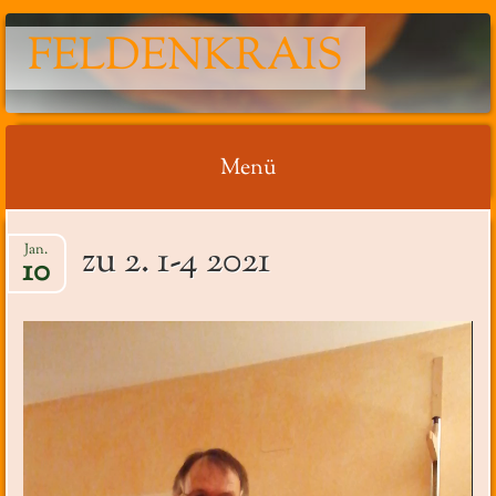
FELDENKRAIS
Menü
Springe
zu 2. 1-4 2021
Jan.
zum
10
Inhalt
Video-
Player