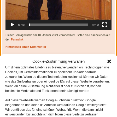
00:00
02:58
Dieser Beitrag wurde am 10. Januar 2021 veröffentlicht. Setze ein Lesezeichen auf
den
Permalink
.
Hinterlasse einen Kommentar
Cookie-Zustimmung verwalten
Um dir ein optimales Erlebnis zu bieten, verwenden wir Technologien wie
Cookies, um Geräteinformationen zu speichern und/oder darauf
zuzugreifen. Wenn du diesen Technologien zustimmst, können wir Daten
wie das Surfverhalten oder eindeutige IDs auf dieser Website verarbeiten.
Artikel-Navigation
←
zu 2. 1-4 2021
Wenn du deine Zustimmung nicht erteilst oder zurückziehst, können
bestimmte Merkmale und Funktionen beeinträchtigt werden.
Auf dieser Webseite werden
Google-Schriften direkt von Google
eingebunden und
deine IP-Adresse wird dafür an Google weitergeleitet
.
Wir benötigen das für eine schönen Webauftritt. Wenn die damit nicht
SCHREIBE EINEN KOMMENTAR
einverstanden bist möchte ich dich bitten diese Seite zu verlassen.