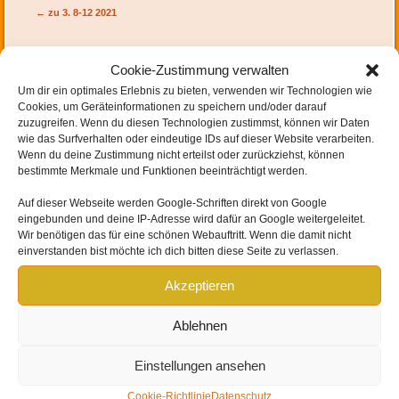
Artikel-Navigation
←
zu 3. 8-12 2021
Cookie-Zustimmung verwalten
Um dir ein optimales Erlebnis zu bieten, verwenden wir Technologien wie
SCHREIBE EINEN KOMMENTAR
Cookies, um Geräteinformationen zu speichern und/oder darauf
zuzugreifen. Wenn du diesen Technologien zustimmst, können wir Daten
wie das Surfverhalten oder eindeutige IDs auf dieser Website verarbeiten.
Deine E-Mail-Adresse wird nicht veröffentlicht.
Erforderliche Felder sind mit
*
Wenn du deine Zustimmung nicht erteilst oder zurückziehst, können
markiert
bestimmte Merkmale und Funktionen beeinträchtigt werden.
Auf dieser Webseite werden
Google-Schriften direkt von Google
eingebunden und
deine IP-Adresse wird dafür an Google weitergeleitet
.
Wir benötigen das für eine schönen Webauftritt. Wenn die damit nicht
einverstanden bist möchte ich dich bitten diese Seite zu verlassen.
Akzeptieren
Ablehnen
Einstellungen ansehen
Name
*
Cookie-Richtlinie
Datenschutz