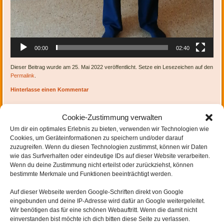
00:00
02:40
Dieser Beitrag wurde am 25. Mai 2022 veröffentlicht. Setze ein Lesezeichen auf den
Permalink
.
Hinterlasse einen Kommentar
Cookie-Zustimmung verwalten
Um dir ein optimales Erlebnis zu bieten, verwenden wir Technologien wie
Cookies, um Geräteinformationen zu speichern und/oder darauf
zuzugreifen. Wenn du diesen Technologien zustimmst, können wir Daten
wie das Surfverhalten oder eindeutige IDs auf dieser Website verarbeiten.
Artikel-Navigation
←
zu 5. 4-6 2022
Wenn du deine Zustimmung nicht erteilst oder zurückziehst, können
bestimmte Merkmale und Funktionen beeinträchtigt werden.
Auf dieser Webseite werden
Google-Schriften direkt von Google
eingebunden und
deine IP-Adresse wird dafür an Google weitergeleitet
.
Wir benötigen das für eine schönen Webauftritt. Wenn die damit nicht
SCHREIBE EINEN KOMMENTAR
einverstanden bist möchte ich dich bitten diese Seite zu verlassen.