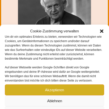
Cookie-Zustimmung verwalten
Um dir ein optimales Erlebnis zu bieten, verwenden wir Technologien wie
Cookies, um Geräteinformationen zu speichern und/oder darauf
Hinterlasse einen Kommentar
oder ein Trackback:
Trackback URL
.
zuzugreifen. Wenn du diesen Technologien zustimmst, können wir Daten
wie das Surfverhalten oder eindeutige IDs auf dieser Website verarbeiten.
Wenn du deine Zustimmung nicht erteilst oder zurückziehst, können
bestimmte Merkmale und Funktionen beeinträchtigt werden.
Auf dieser Webseite werden
Google-Schriften direkt von Google
eingebunden und
deine IP-Adresse wird dafür an Google weitergeleitet
.
Wir benötigen das für eine schönen Webauftritt. Wenn die damit nicht
einverstanden bist möchte ich dich bitten diese Seite zu verlassen.
SCHREIBE EINEN KOMMENTAR
Akzeptieren
Deine E-Mail-Adresse wird nicht veröffentlicht.
Erforderliche Felder sind mit
*
Ablehnen
markiert